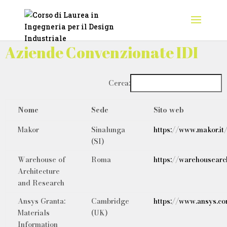
Aziende Convenzionate IDI
Cerca:
Nome
Sede
Sito web
Makor
Sinalunga
https://www.makor.it
(SI)
Warehouse of
Roma
https://warehousearc
Architecture
and Research
Ansys Granta:
Cambridge
https://www.ansys.co
Materials
(UK)
Information