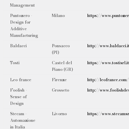
Management
Puntozero -
Milano
https://www.puntoze
Design for
Additive
Manufacturing
Baldacci
Ponsacco
http://www.baldacci.i
(PI)
Tosti
Castel del
https://www.tostisrl.i
Piano (GR)
Leo-france
Firenze
http://leofrance.com
Foolish -
Grosseto
http://www.foolishdes
Sense of
Design
Stecam -
Livorno
https://www.stecamsrl
Automazione
in Italia