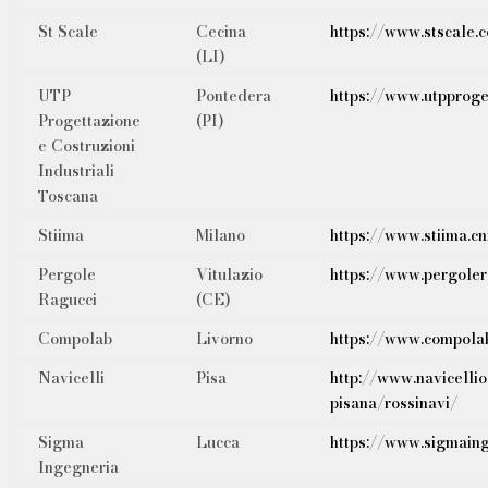
St Scale
Cecina
https://www.stscale.
(LI)
UTP
Pontedera
https://www.utpproge
Progettazione
(PI)
e Costruzioni
Industriali
Toscana
Stiima
Milano
https://www.stiima.cnr
Pergole
Vitulazio
https://www.pergolera
Ragucci
(CE)
Compolab
Livorno
https://www.compolab
Navicelli
Pisa
http://www.navicellio
pisana/rossinavi/
Sigma
Lucca
https://www.sigmain
Ingegneria