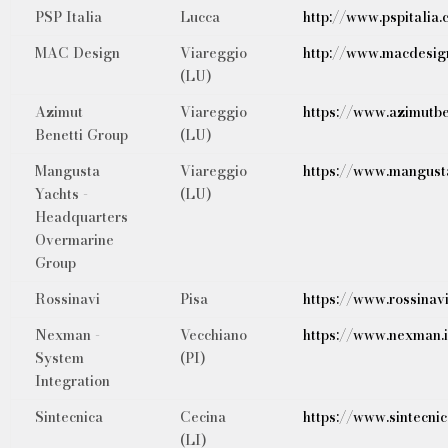
PSP Italia
Lucca
http://www.pspitalia
MAC Design
Viareggio
http://www.macdesign.
(LU)
Azimut
Viareggio
https://www.azimutben
Benetti Group
(LU)
Mangusta
Viareggio
https://www.mangust
Yachts -
(LU)
Headquarters
Overmarine
Group
Rossinavi
Pisa
https://www.rossinavi
Nexman -
Vecchiano
https://www.nexman.i
System
(PI)
Integration
Sintecnica
Cecina
https://www.sintecni
(LI)